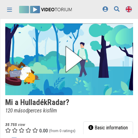
Skip header
Skip menu
Skip content
Home
Log In
Discovery
Categories
Playlists
Organizations
Mi a HulladékRadar?
Contributors
120 másodperces kisfilm
Appearance:
light
35 755
view
Basic information
0.00
(from 0 ratings)