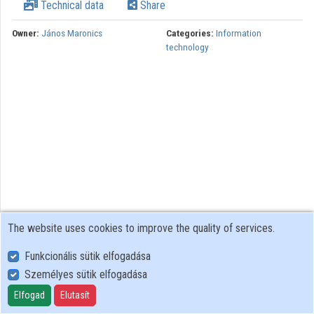
Technical data
Share
Owner:
János Maronics
Categories:
Information
technology
The website uses cookies to improve the quality of services.
Funkcionális sütik elfogadása
Személyes sütik elfogadása
User Policy
Adatkezelési tájékoztató (en)
Elfogad
Elutasít
Cookie Policy