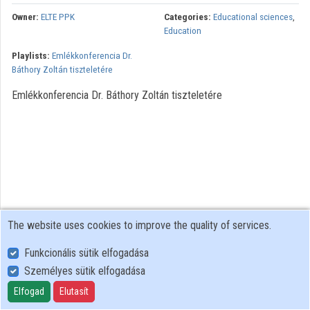
Owner:
ELTE PPK
Categories:
Educational sciences
,
Education
Playlists:
Emlékkonferencia Dr.
Báthory Zoltán tiszteletére
Emlékkonferencia Dr. Báthory Zoltán tiszteletére
The website uses cookies to improve the quality of services.
Funkcionális sütik elfogadása
Személyes sütik elfogadása
User Policy
Adatkezelési tájékoztató (en)
Elfogad
Elutasít
Cookie Policy