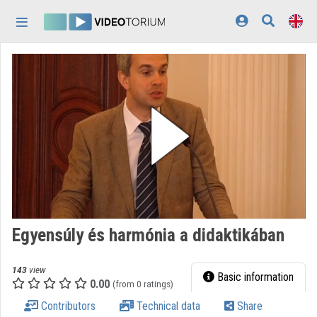
Skip header
Skip menu
Skip content
Home
Log In
Discovery
Categories
Playlists
Organizations
Egyensúly és harmónia a didaktikában
Contributors
143
view
Appearance:
light
Basic information
0.00
(from 0 ratings)
Contributors
Technical data
Share