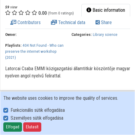
59
view
Basic information
0.00
(from 0 ratings)
Contributors
Technical data
Share
Owner:
Categories:
Library science
Playlists:
404 Not Found - Who can
preserve the internet workshop
(2021)
Latorcai Csaba EMMI közigazgatási államtitkár köszöntője magyar
nyelven angol nyelvű felirattal.
The website uses cookies to improve the quality of services.
Funkcionális sütik elfogadása
Személyes sütik elfogadása
User Policy
Adatkezelési tájékoztató (en)
Elfogad
Elutasít
Cookie Policy