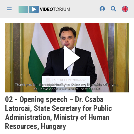
Skip header
Skip menu
Skip content
Home
Log In
Discovery
Categories
Playlists
Organizations
02 - Opening speech – Dr. Csaba
Contributors
Latorcai, State Secretary for Public
Administration, Ministry of Human
Appearance:
light
Resources, Hungary