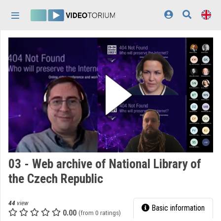
Skip header
Skip menu
Skip content
Home
Log In
Discovery
Categories
Playlists
Organizations
03 - Web archive of National Library of
Contributors
the Czech Republic
Appearance:
light
44
view
Basic information
0.00
(from 0 ratings)