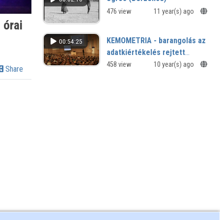
du MAE)
476 view
11 year(s) ago
Une vision française des identités
 órai
d'Europe centrale au temps de
Richelieu et de Mazarin ?
KEMOMETRIA - barangolás az
00:54:25
adatkiértékelés rejtett
ösvényein
458 view
10 year(s) ago
Share