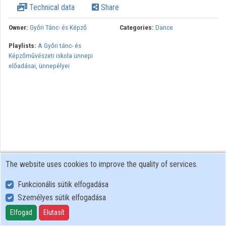
Technical data
Share
Owner:
Győri Tánc- és Képző
Categories:
Dance
Playlists:
A Győri tánc- és
Képzőművészeti iskola ünnepi
előadásai, ünnepélyei
The website uses cookies to improve the quality of services.
Funkcionális sütik elfogadása
Személyes sütik elfogadása
User Policy
Adatkezelési tájékoztató (en)
Elfogad
Elutasít
Cookie Policy