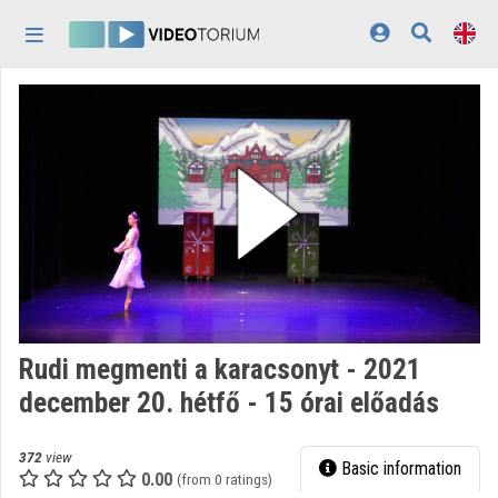
Skip header
Skip menu
Skip content
Home
Log In
Discovery
Categories
Playlists
Organizations
Rudi megmenti a karacsonyt - 2021
Contributors
december 20. hétfő - 15 órai előadás
Appearance:
light
372
view
Basic information
0.00
(from 0 ratings)