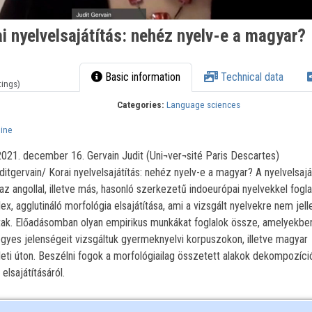
ai nyelvelsajátítás: nehéz nyelv-e a magyar?
Basic information
Technical data
tings)
Categories:
Language sciences
line
2021. december 16. Gervain Judit (Uni¬ver¬sité Paris Descartes)
ditgervain/ Korai nyelvelsajátítás: nehéz nyelv-e a magyar? A nyelvelsajá
 angollal, illetve más, hasonló szerkezetű indoeurópai nyelvekkel foglal
x, agglutináló morfológia elsajátítása, ami a vizsgált nyelvekre nem jel
tak. Előadásomban olyan empirikus munkákat foglalok össze, amelyekbe
egyes jelenségeit vizsgáltuk gyermeknyelvi korpuszokon, illetve magyar
ti úton. Beszélni fogok a morfológiailag összetett alakok dekompozíció
lsajátításáról.