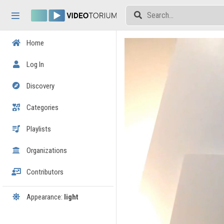
Skip header
Skip menu
Skip content
Home
Log In
Discovery
Categories
Playlists
Organizations
Contributors
Appearance:
light