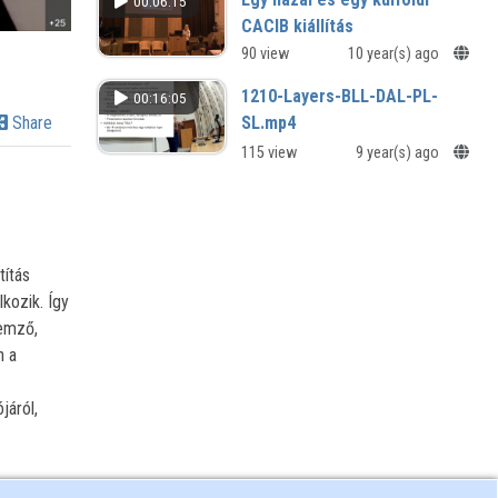
00:06:15
CACIB kiállítás
szervezésének
90 view
10 year(s) ago
összehasonlító elemzése
1210-Layers-BLL-DAL-PL-
00:16:05
Sporttudományi szakmai nap - 2015
SL.mp4
Share
115 view
9 year(s) ago
títás
kozik. Így
lemző,
n a
járól,