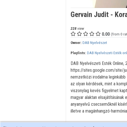
Gervain Judit - Kor
228
view
0.00
(from 0 ra
Owner:
DAB Nyelvészet
Playlists:
DAB Nyelvészeti Esték on
DAB Nyelvészeti Esték Online, 
https://sites.google.com/site/ju
nemzetközi irodalma leginkább az
az olyan kérdések, mint a komple
viszonylag kevés figyelmet kap
magyar alaktan elsajátításának 
anyanyelvű csecsemőknél kísérle
illetve a magánhangzó-harmónia e