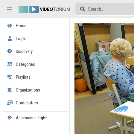
Skip header
Skip menu
Skip content
Home
Log In
Discovery
Categories
Playlists
Organizations
Contributors
Appearance:
light