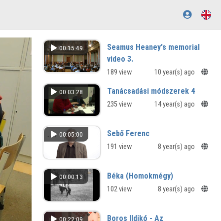
Seamus Heaney's memorial
00:15:49
video 3.
189 view
10 year(s) ago
Tanácsadási módszerek 4
00:03:28
235 view
14 year(s) ago
Sebő Ferenc
00:05:00
191 view
8 year(s) ago
Béka (Homokmégy)
00:00:13
102 view
8 year(s) ago
Boros Ildikó - Az
00:22:09