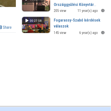
Országgyűlési Könyvtár
digitalizációs projektje
205 view
11 year(s) ago
Fogarassy-Szabó kérdések
00:27:58
válaszok
Share
145 view
6 year(s) ago