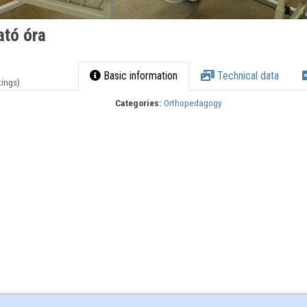
ató óra
Basic information
Technical data
tings)
Categories:
Orthopedagogy