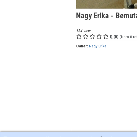
Nagy Erika - Bemut
124
view
0.00
(from 0 ra
Owner:
Nagy Erika