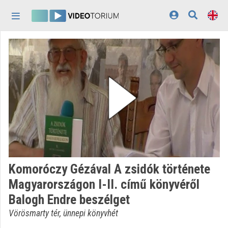
Skip header
Skip menu
Skip content
Home
Log In
Discovery
Categories
Playlists
Organizations
Komoróczy Gézával A zsidók története
Contributors
Magyarországon I-II. című könyvéről
Balogh Endre beszélget
Appearance:
light
Vörösmarty tér, ünnepi könyvhét