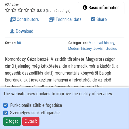
971
view
Basic information
0.00
(from 0 ratings)
Contributors
Technical data
Share
Download
Owner:
h8
Categories:
Medieval history
,
Modern history
,
Jewish studies
Komoróczy Géza beszél A zsidók története Magyarországon
című (jelenleg még kétkötetes, de a harmadik már a kiadónál, a
negyedik összeállítás alatt) monumentális könyvéről Balogh
Endrének, akit igyekeztem lehagyni a felvételről, de az első
kérdésnél muszáj voltam mégiscsak megtartani a Prae
The website uses cookies to improve the quality of services.
főszerkesztőjét is, ha már szerepel a programfüzetben is a fránya
fickó neve.
Funkcionális sütik elfogadása
Személyes sütik elfogadása
User Policy
Elfogad
Elutasít
Adatkezelési tájékoztató (en)
Cookie Policy