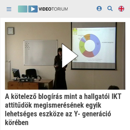
Skip header
Skip menu
Skip content
Home
Log In
Discovery
Categories
Playlists
Organizations
A kötelező blogírás mint a hallgatói IKT
Contributors
attitűdök megismerésének egyik
lehetséges eszköze az Y- generáció
Appearance:
light
körében