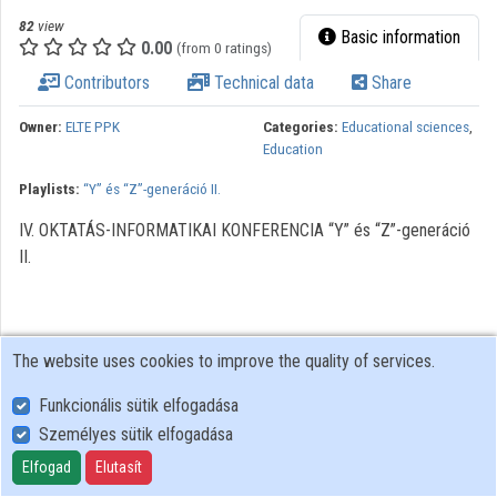
82
view
Basic information
0.00
(from 0 ratings)
Contributors
Technical data
Share
Owner:
ELTE PPK
Categories:
Educational sciences
,
Education
Playlists:
“Y” és “Z”-generáció II.
IV. OKTATÁS-INFORMATIKAI KONFERENCIA “Y” és “Z”-generáció
II.
The website uses cookies to improve the quality of services.
Funkcionális sütik elfogadása
Személyes sütik elfogadása
User Policy
Adatkezelési tájékoztató (en)
Elfogad
Elutasít
Cookie Policy