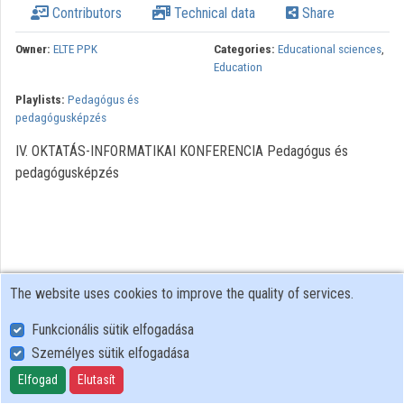
Contributors
Technical data
Share
Owner:
ELTE PPK
Categories:
Educational sciences
,
Education
Playlists:
Pedagógus és
pedagógusképzés
IV. OKTATÁS-INFORMATIKAI KONFERENCIA Pedagógus és
pedagógusképzés
The website uses cookies to improve the quality of services.
Funkcionális sütik elfogadása
Személyes sütik elfogadása
User Policy
Adatkezelési tájékoztató (en)
Elfogad
Elutasít
Cookie Policy