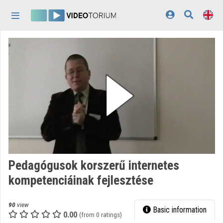
Skip header
Skip menu
Skip content
Home
Log In
Discovery
Categories
Playlists
Organizations
Pedagógusok korszerű internetes
Contributors
kompetenciáinak fejlesztése
Appearance:
light
90
view
Basic information
0.00
(from 0 ratings)