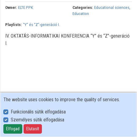
Owner:
ELTE PPK
Categories:
Educational sciences
,
Education
Playlists:
“Y” és “Z”-generáció I.
IV. OKTATÁS-INFORMATIKAI KONFERENCIA “Y” és “Z”-generáció
I.
The website uses cookies to improve the quality of services.
Funkcionális sütik elfogadása
Személyes sütik elfogadása
User Policy
Adatkezelési tájékoztató (en)
Elfogad
Elutasít
Cookie Policy