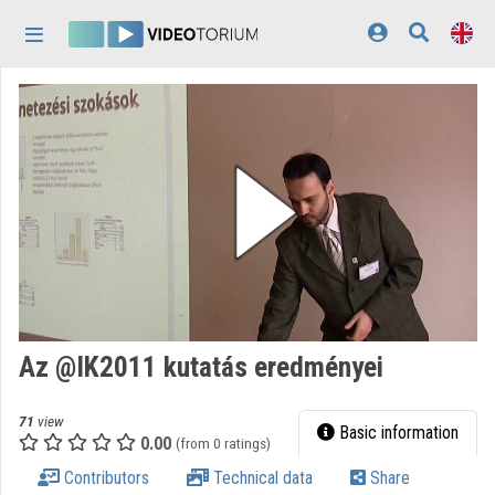
Skip header
Skip menu
Skip content
Home
Log In
Discovery
Categories
Playlists
Organizations
Az @IK2011 kutatás eredményei
Contributors
71
view
Appearance:
light
Basic information
0.00
(from 0 ratings)
Contributors
Technical data
Share