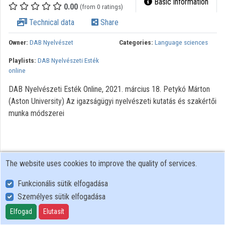
Basic information
0.00
(from 0 ratings)
Technical data
Share
Owner:
DAB Nyelvészet
Categories:
Language sciences
Playlists:
DAB Nyelvészeti Esték
online
DAB Nyelvészeti Esték Online, 2021. március 18. Petykó Márton
(Aston University) Az igazságügyi nyelvészeti kutatás és szakértői
munka módszerei
The website uses cookies to improve the quality of services.
Funkcionális sütik elfogadása
Személyes sütik elfogadása
User Policy
Adatkezelési tájékoztató (en)
Elfogad
Elutasít
Cookie Policy