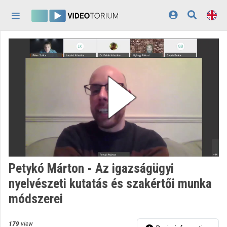
Skip header
Skip menu
Skip content
Home
Log In
Discovery
Categories
Playlists
Organizations
Petykó Márton - Az igazságügyi
Contributors
nyelvészeti kutatás és szakértői munka
módszerei
Appearance:
light
179
view