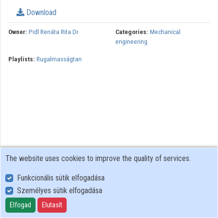
Download
Owner:
Pidl Renáta Rita Dr.
Categories:
Mechanical
engineering
Playlists:
Rugalmasságtan
The website uses cookies to improve the quality of services.
Funkcionális sütik elfogadása
Személyes sütik elfogadása
User Policy
Adatkezelési tájékoztató (en)
Elfogad
Elutasít
Cookie Policy