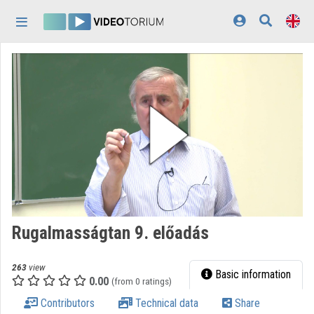
Skip header
Skip menu
Skip content
Home
Log In
Discovery
Categories
Playlists
Organizations
Rugalmasságtan 9. előadás
Contributors
263
view
Appearance:
light
Basic information
0.00
(from 0 ratings)
Contributors
Technical data
Share