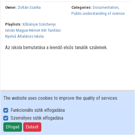
Owner:
Zoltán Szarka
Categories:
Documentation
,
Public understanding of science
Playlists:
Kőbányai Széchenyi
István Magyar-Német Két Tanítási
Nyelvű Általános Iskola
Az iskola bemutatása a leendő elsős tanulók szüleinek.
The website uses cookies to improve the quality of services.
Funkcionális sütik elfogadása
Személyes sütik elfogadása
User Policy
Adatkezelési tájékoztató (en)
Elfogad
Elutasít
Cookie Policy