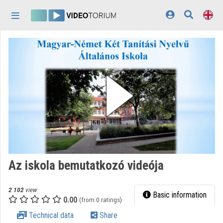
Skip header
Skip menu
Skip content
Home
Log In
Discovery
Categories
Playlists
Organizations
Az iskola bemutatkozó videója
Contributors
2 102
view
Appearance:
light
Basic information
0.00
(from 0 ratings)
Technical data
Share