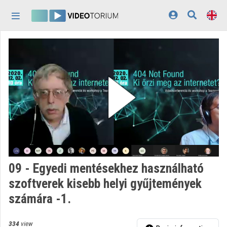
Skip header
Skip menu
Skip content
Home
Log In
Discovery
Categories
Playlists
Organizations
09 - Egyedi mentésekhez használható
Contributors
szoftverek kisebb helyi gyűjtemények
számára -1.
Appearance:
light
334
view