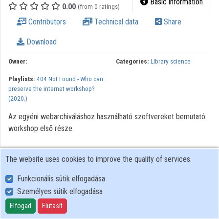
Basic information
0.00
(from 0 ratings)
Contributors
Technical data
Share
Download
Owner:
Categories:
Library science
Playlists:
404 Not Found - Who can
preserve the internet workshop?
(2020.)
Az egyéni webarchiváláshoz használható szoftvereket bemutató
workshop első része.
The website uses cookies to improve the quality of services.
Funkcionális sütik elfogadása
Személyes sütik elfogadása
User Policy
Adatkezelési tájékoztató (en)
Elfogad
Elutasít
Cookie Policy