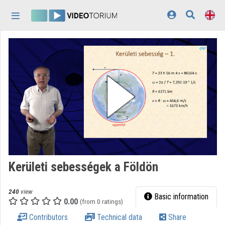
Skip header
Skip menu
Skip content
Home
Log In
Discovery
Categories
Playlists
Organizations
Kerületi sebességek a Földön
Contributors
240
view
Appearance:
light
Basic information
0.00
(from 0 ratings)
Contributors
Technical data
Share