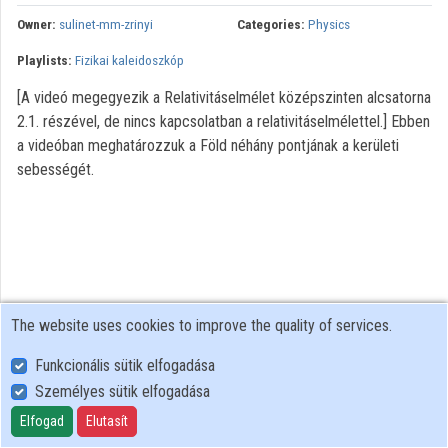
Owner:
sulinet-mm-zrinyi
Categories:
Physics
Playlists:
Fizikai kaleidoszkóp
[A videó megegyezik a Relativitáselmélet középszinten alcsatorna
2.1. részével, de nincs kapcsolatban a relativitáselmélettel.] Ebben
a videóban meghatározzuk a Föld néhány pontjának a kerületi
sebességét.
The website uses cookies to improve the quality of services.
Funkcionális sütik elfogadása
Személyes sütik elfogadása
User Policy
Adatkezelési tájékoztató (en)
Elfogad
Elutasít
Cookie Policy