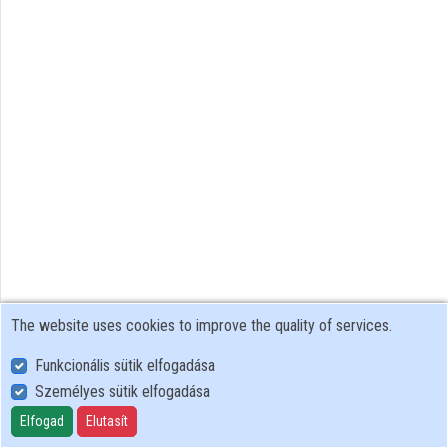
The website uses cookies to improve the quality of services.
Funkcionális sütik elfogadása
Személyes sütik elfogadása
User Policy
Adatkezelési tájékoztató (en)
Elfogad
Elutasít
Cookie Policy