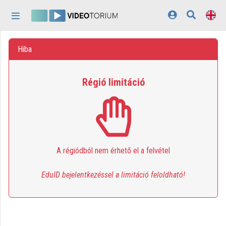
Skip header
Skip menu
Skip content
Home
Hiba
Log In
Régió limitáció
Discovery
Categories
Playlists
A régiódból nem érhető el a felvétel
Organizations
Contributors
EduID bejelentkezéssel a limitáció feloldható!
Appearance:
light