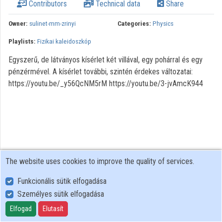
Contributors
Technical data
Share
Owner:
sulinet-mm-zrinyi
Categories:
Physics
Playlists:
Fizikai kaleidoszkóp
Egyszerű, de látványos kísérlet két villával, egy pohárral és egy
pénzérmével. A kísérlet további, szintén érdekes változatai:
https://youtu.be/_y56QcNM5rM https://youtu.be/3-jvAmcK944
The website uses cookies to improve the quality of services.
Funkcionális sütik elfogadása
Személyes sütik elfogadása
User Policy
Adatkezelési tájékoztató (en)
Elfogad
Elutasít
Cookie Policy