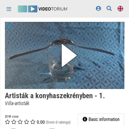
Skip header
Skip menu
Skip content
Home
Log In
Discovery
Categories
Playlists
Organizations
Artisták a konyhaszekrényben - 1.
Contributors
Villa-artisták
Appearance:
light
319
view
Basic information
0.00
(from 0 ratings)