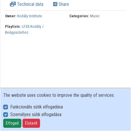
Technical data
Share
Owner:
Kodály Institute
Categories:
Music
Playlists:
LFZE-Kodály /
Beágyazáshoz
The website uses cookies to improve the quality of services.
Funkcionális sütik elfogadása
Személyes sütik elfogadása
User Policy
Adatkezelési tájékoztató (en)
Elfogad
Elutasít
Cookie Policy