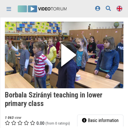
Skip header
Skip menu
Skip content
Home
Log In
Discovery
Categories
Playlists
Organizations
Borbala Szirányi teaching in lower
Contributors
primary class
Appearance:
light
1 063
view
Basic information
0.00
(from 0 ratings)