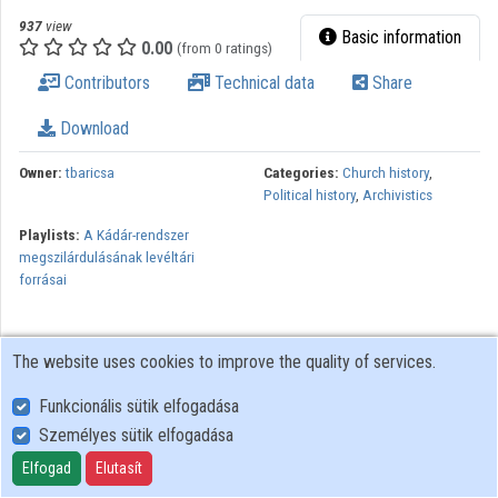
937
view
Basic information
0.00
(from 0 ratings)
Contributors
Technical data
Share
Download
Owner:
tbaricsa
Categories:
Church history
,
Political history
,
Archivistics
Playlists:
A Kádár-rendszer
megszilárdulásának levéltári
forrásai
The website uses cookies to improve the quality of services.
Funkcionális sütik elfogadása
Személyes sütik elfogadása
User Policy
Adatkezelési tájékoztató (en)
Elfogad
Elutasít
Cookie Policy