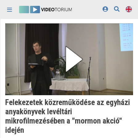
Skip header
Skip menu
Skip content
Home
Log In
Discovery
Categories
Playlists
Organizations
Felekezetek közreműködése az egyházi
Contributors
anyakönyvek levéltári
mikrofilmezésében a "mormon akció"
Appearance:
light
idején