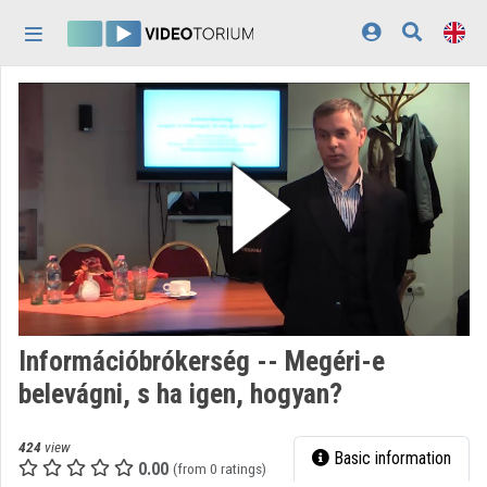
Skip header
Skip menu
Skip content
Home
Log In
Discovery
Categories
Playlists
Organizations
Információbrókerség -- Megéri-e
Contributors
belevágni, s ha igen, hogyan?
Appearance:
light
424
view
Basic information
0.00
(from 0 ratings)