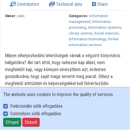
Contributors
Technical data
Share
Owner:
yako
Categories:
Information
management
,
Information
processing
,
Information systems
,
Library science
,
Social sciences
,
Information technology
,
On-line
information services
Milyen elhelyezkedési lehetőségek várnak a végzett könyvtáros
hallgatókra? Aki tart attól, hogy nehezen kap állást, nem
megfelelőt kap, vagy könnyen elveszítheti azt, érdemes
gondolkodnia, hogy saját maga teremti meg piacát. Ehhez a
megfelelő attitűddel és képességekkel kell felvérteződni.
Kipróbált vállalkozási és információkeresési ismeretek birtokában
The website uses cookies to improve the quality of services.
lehet a térítéses információszolgáltatás piacán megélni. Az efféle
projektek gyakorlati jellemzői az előadás során számos példában
Funkcionális sütik elfogadása
kerülnek elő, a hallgatói kérdésekre való válaszként is. A
Személyes sütik elfogadása
vállalkozásban segítség a tapasztaltabb kollégákkal való
Elfogad
Elutasít
kapcsolattartás és a folyamatos ismeretszerzés, amiben a Magyar