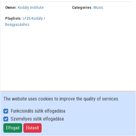
Owner:
Kodály Institute
Categories:
Music
Playlists:
LFZE-Kodály /
Beágyazáshoz
The website uses cookies to improve the quality of services.
Funkcionális sütik elfogadása
Személyes sütik elfogadása
User Policy
Adatkezelési tájékoztató (en)
Elfogad
Elutasít
Cookie Policy