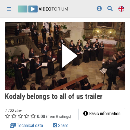
Skip header
Skip menu
Skip content
Home
Log In
Discovery
Categories
Playlists
Organizations
Kodaly belongs to all of us trailer
Contributors
1 122
view
Appearance:
light
Basic information
0.00
(from 0 ratings)
Technical data
Share