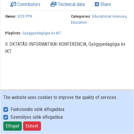
Contributors
Technical data
Share
Owner:
ELTE PPK
Categories:
Educational sciences
,
Education
Playlists:
Gyógypedagógia és IKT
II. OKTATÁS-INFORMATIKAI KONFERENCIA, Gyógypedagógia és
IKT
The website uses cookies to improve the quality of services.
Funkcionális sütik elfogadása
Személyes sütik elfogadása
User Policy
Adatkezelési tájékoztató (en)
Elfogad
Elutasít
Cookie Policy