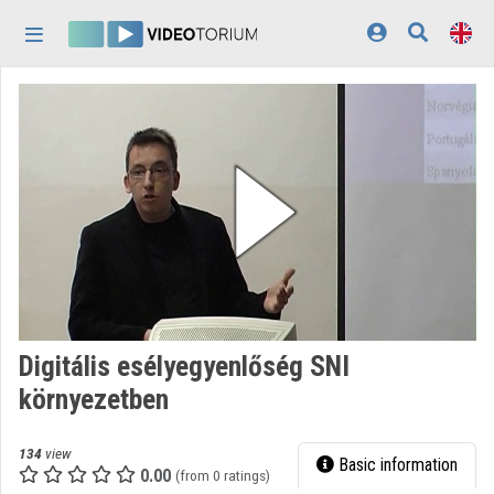
Skip header
Skip menu
Skip content
Home
Log In
Discovery
Categories
Playlists
Organizations
Digitális esélyegyenlőség SNI
Contributors
környezetben
Appearance:
light
134
view
Basic information
0.00
(from 0 ratings)