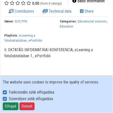
Basic information
0.00
(from 0 ratings)
Contributors
Technical data
Share
Owner:
ELTE PPK
Categories:
Educational sciences
,
Education
Playlists:
eLearning a
felsőoktatásban, ePortfolió
II. OKTATÁS-INFORMATIKAI KONFERENCIA, eLearning a
felsőoktatásban 1., ePortfolió
The website uses cookies to improve the quality of services.
Funkcionális sütik elfogadása
Személyes sütik elfogadása
User Policy
Adatkezelési tájékoztató (en)
Elfogad
Elutasít
Cookie Policy