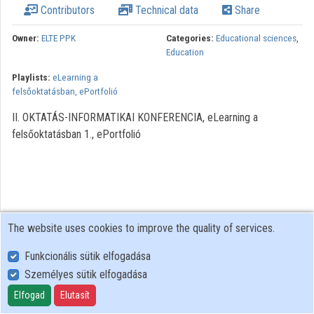
Contributors
Technical data
Share
Owner:
ELTE PPK
Categories:
Educational sciences
,
Education
Playlists:
eLearning a
felsőoktatásban, ePortfolió
II. OKTATÁS-INFORMATIKAI KONFERENCIA, eLearning a
felsőoktatásban 1., ePortfolió
The website uses cookies to improve the quality of services.
Funkcionális sütik elfogadása
Személyes sütik elfogadása
User Policy
Adatkezelési tájékoztató (en)
Elfogad
Elutasít
Cookie Policy