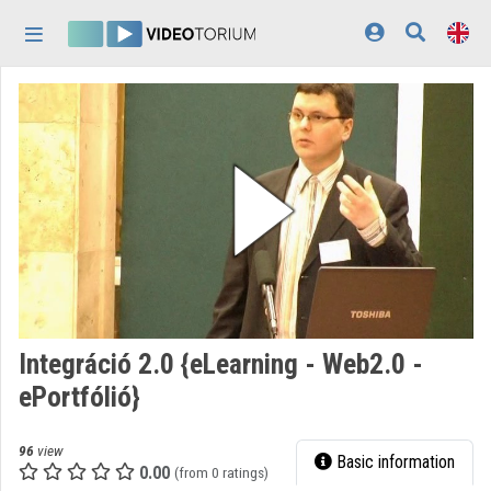
Skip header
Skip menu
Skip content
Home
Log In
Discovery
Categories
Playlists
Organizations
Integráció 2.0 {eLearning - Web2.0 -
Contributors
ePortfólió}
Appearance:
light
96
view
Basic information
0.00
(from 0 ratings)