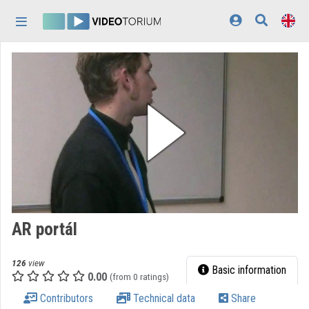
Skip header
Skip menu
Skip content
Home
Log In
Discovery
Categories
Playlists
Organizations
AR portál
Contributors
126
view
Appearance:
light
Basic information
0.00
(from 0 ratings)
Contributors
Technical data
Share