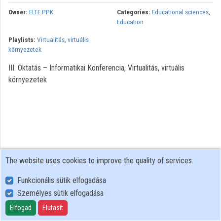
Owner:
ELTE PPK
Categories:
Educational sciences
,
Education
Playlists:
Virtualitás, virtuális
környezetek
III. Oktatás – Informatikai Konferencia, Virtualitás, virtuális
környezetek
The website uses cookies to improve the quality of services.
Funkcionális sütik elfogadása
Személyes sütik elfogadása
User Policy
Adatkezelési tájékoztató (en)
Elfogad
Elutasít
Cookie Policy