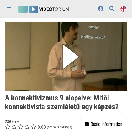
Skip header
Skip menu
Skip content
Home
Log In
Discovery
Categories
Playlists
Organizations
A konnektivizmus 9 alapelve: Mitől
Contributors
konnektivista szemléletű egy képzés?
Appearance:
light
328
view
Basic information
0.00
(from 0 ratings)