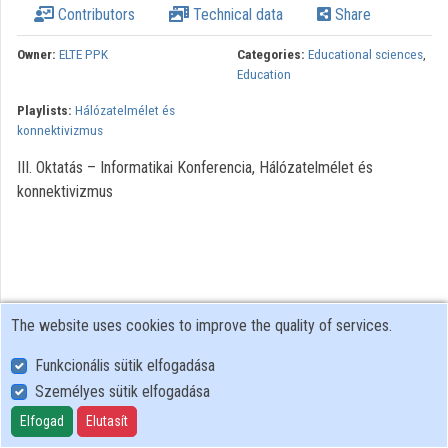
Contributors
Technical data
Share
Owner:
ELTE PPK
Categories:
Educational sciences
,
Education
Playlists:
Hálózatelmélet és
konnektivizmus
III. Oktatás – Informatikai Konferencia, Hálózatelmélet és
konnektivizmus
The website uses cookies to improve the quality of services.
Funkcionális sütik elfogadása
Személyes sütik elfogadása
User Policy
Adatkezelési tájékoztató (en)
Elfogad
Elutasít
Cookie Policy