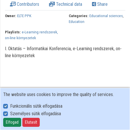
Contributors
Technical data
Share
Owner:
ELTE PPK
Categories:
Educational sciences
,
Education
Playlists:
e-Learning rendszerek,
on-line környezetek
I. Oktatás – Informatikai Konferencia, e-Learning rendszerek, on-
line környezetek
The website uses cookies to improve the quality of services.
Funkcionális sütik elfogadása
Személyes sütik elfogadása
User Policy
Adatkezelési tájékoztató (en)
Elfogad
Elutasít
Cookie Policy