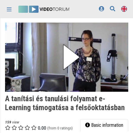
Skip header
Skip menu
Skip content
Home
Log In
Discovery
Categories
Playlists
Organizations
A tanítási és tanulási folyamat e-
Contributors
Learning támogatása a felsőoktatásban
Appearance:
light
159
view
Basic information
0.00
(from 0 ratings)