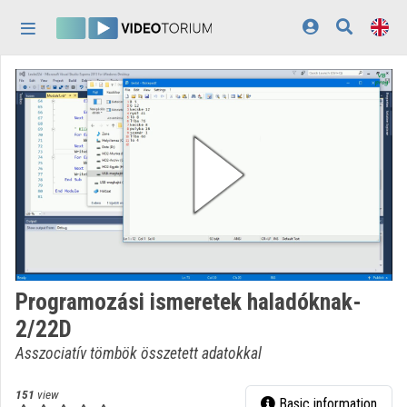
Skip header
Skip menu
Skip content
Home
Log In
Discovery
Categories
Playlists
Organizations
Programozási ismeretek haladóknak-
Contributors
2/22D
Appearance:
light
Asszociatív tömbök összetett adatokkal
151
view
Basic information