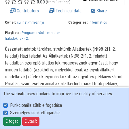
0.00
(from 0 ratings)
Contributors
Technical data
Share
Owner:
sulinet-mm-zrinyi
Categories:
Informatics
Playlists:
Programozási ismeretek
haladóknak - 2.
Összetett adatok tárolása, struktúrák Állatkertek (Nt98-2f1, 2.
feladat) Házi feladat Az Állatkertek (Nt98-2f1, 2. feladat)
feladatban szereplő állatkertek megegyeznek egymással, hogy
minden fajtából (azokból is, melyekkel csak az egyik állatkert
rendelkezik) elfelezik egymás között az együttes példányszámot.
Páratlan szám esetén annál az állatkertnél marad több példány,
amelyiknél eredetileg is több volt belőlük. Írj programot, amely
The website uses cookies to improve the quality of services.
ennek megfelelően módosítja az Állatok szótár elemeit, majd
soronként kiírja a fajták megnevezését, illetve a kukutyini és a
Funkcionális sütik elfogadása
rátóti példányszámot, egymástól szóközzel elválasztva! A
Személyes sütik elfogadása
programhoz a videóban definiált adatszerkezetet használd! A
Elfogad
Elutasít
feladat szövegében szereplő adatok esetén az output: kecske 10