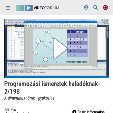
Skip header
Skip menu
Skip content
Home
Log In
Discovery
Categories
Playlists
Organizations
Programozási ismeretek haladóknak-
Contributors
2/19B
Appearance:
light
A dinamikus tömb - gyakorlás
130
view
Basic information