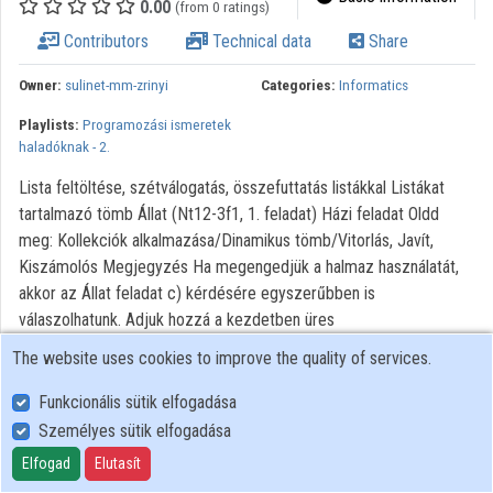
0.00
(from 0 ratings)
Contributors
Technical data
Share
Owner:
sulinet-mm-zrinyi
Categories:
Informatics
Playlists:
Programozási ismeretek
haladóknak - 2.
Lista feltöltése, szétválogatás, összefuttatás listákkal Listákat
tartalmazó tömb Állat (Nt12-3f1, 1. feladat) Házi feladat Oldd
meg: Kollekciók alkalmazása/Dinamikus tömb/Vitorlás, Javít,
Kiszámolós Megjegyzés Ha megengedjük a halmaz használatát,
akkor az Állat feladat c) kérdésére egyszerűbben is
válaszolhatunk. Adjuk hozzá a kezdetben üres
megoldáshalmazhoz a bejárat mellett elhelyezkedő állatok
The website uses cookies to improve the quality of services.
listáinak elemeit (azaz a szomszédjaik sorszámait). A
megoldásból el kell hagynunk az esetlegesen felvett 0-t: Dim
Funkcionális sütik elfogadása
Megoldás As New HashSet(Of Integer) For Each Bejárati In
Személyes sütik elfogadása
Állatok(0) ' ciklus a bejárat mellett elhelyezkedő állatokra For Each
Elfogad
Elutasít
Szomszéd In Állatok(Bejárati) ' az aktuális (a bejárat mellett