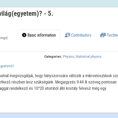
ilág(egyetem)? - 5.
Basic information
Contributors
Techni
tings)
Categories:
Physics
,
Statistical physics
egyetem)?
atnál megvizsgáljuk, hogy hányszorosára változik a mikroeloszlások sz
tkező részben lesz szükségünk. Megjegyzés 9:44 A szöveg pontosan:
ggal rendelkező és 10^20 atomból álló kristály felvesz még egy