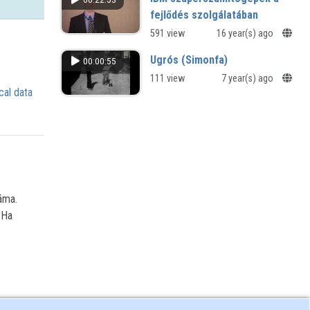
fejlődés szolgálatában
591 view
16 year(s) ago
Ugrós (Simonfa)
00:00:55
111 view
7 year(s) ago
cal data
áma.
 Ha