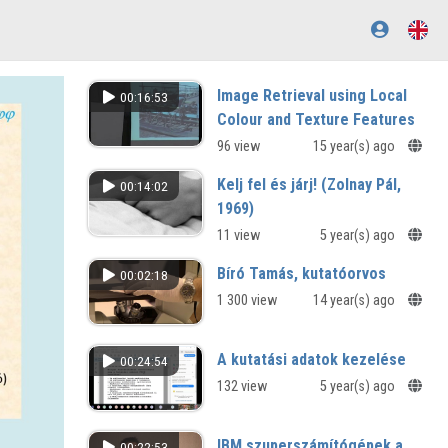
Image Retrieval using Local
00:16:53
Colour and Texture Features
96 view
15 year(s) ago
Kelj fel és járj! (Zolnay Pál,
00:14:02
1969)
11 view
5 year(s) ago
Bíró Tamás, kutatóorvos
00:02:18
1 300 view
14 year(s) ago
A kutatási adatok kezelése
00:24:54
132 view
5 year(s) ago
IBM szuperszámítógépek a
00:22:53