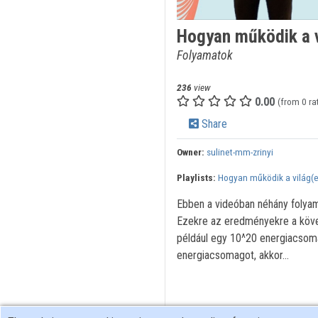
Hogyan működik a v
Folyamatok
236
view
0.00
(from 0 ra
Share
Owner:
sulinet-mm-zrinyi
Playlists:
Hogyan működik a világ(
Ebben a videóban néhány folyam
Ezekre az eredményekre a köve
például egy 10^20 energiacsoma
energiacsomagot, akkor...