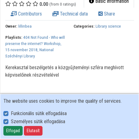
Basic information
0.00
(from 0 ratings)
Contributors
Technical data
Share
Owner:
lillinbea
Categories:
Library science
Playlists:
404 Not Found - Who will
preserve the internet? Workshop,
15 november 2018, National
Széchényi Library
Kerekasztal beszélgetés a közgyűjteményi szféra meghívott
képviselőinek részvételével
The website uses cookies to improve the quality of services.
Funkcionális sütik elfogadása
Személyes sütik elfogadása
User Policy
Adatkezelési tájékoztató (en)
Elfogad
Elutasít
Cookie Policy