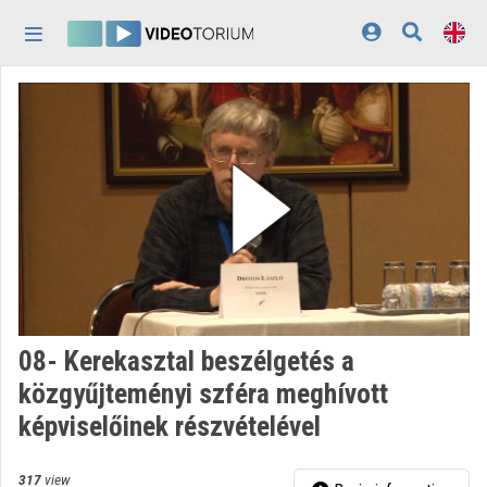
Skip header
Skip menu
Skip content
Home
Log In
Discovery
Categories
Playlists
Organizations
08- Kerekasztal beszélgetés a
Contributors
közgyűjteményi szféra meghívott
képviselőinek részvételével
Appearance:
light
317
view