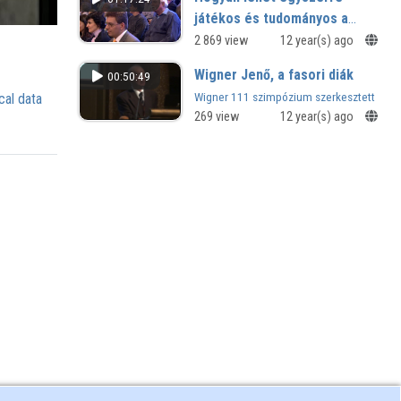
játékos és tudományos a
fizika?
2 869 view
12 year(s) ago
Wigner Jenő, a fasori diák
00:50:49
Wigner 111 szimpózium szerkesztett
cal data
előadása
269 view
12 year(s) ago