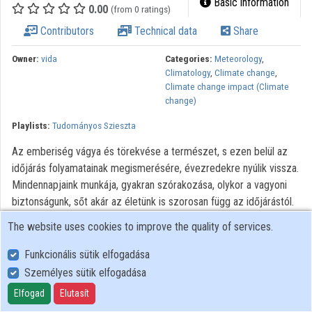
Basic information
0.00
(from 0 ratings)
Contributors
Technical data
Share
Owner:
vida
Categories:
Meteorology
,
Climatology
,
Climate change
,
Climate change impact (Climate
change)
Playlists:
Tudományos Szieszta
Az emberiség vágya és törekvése a természet, s ezen belül az
időjárás folyamatainak megismerésére, évezredekre nyúlik vissza.
Mindennapjaink munkája, gyakran szórakozása, olykor a vagyoni
biztonságunk, sőt akár az életünk is szorosan függ az időjárástól.
A meteorológia fogalmát már az ókori görög kultúra virágzásának
The website uses cookies to improve the quality of services.
időszakában is ismerték, maga a szó is görög eredetű, jelentése:
légkörtan. A bennünket körülvevő légkör tulajdonságait
Funkcionális sütik elfogadása
megjelenítő meteorológiai (fizikai) paramétereket azonban (mint a
Személyes sütik elfogadása
légnyomás, hőmérséklet, nedvesség stb.) csak az elmúlt évezred
Elfogad
Elutasít
közepe táján fogalmazta meg a tudomány. Ezt követte e légköri