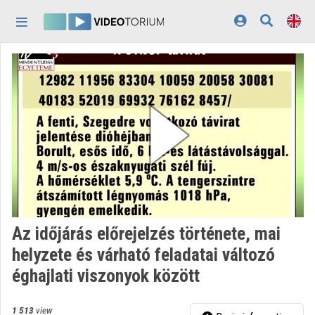
Skip header
Skip menu
Skip content
Home
Log In
Discovery
Categories
Playlists
Organizations
Az időjárás előrejelzés története, mai
Contributors
helyzete és várható feladatai változó
éghajlati viszonyok között
Appearance:
light
1 513
view