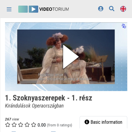
Skip header
Skip menu
Skip content
Home
Log In
Discovery
Categories
Playlists
Organizations
1. Szoknyaszerepek - 1. rész
Contributors
Kirándulások Operaországban
Appearance:
light
267
view
Basic information
0.00
(from 0 ratings)