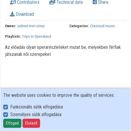
Contributors
Technical data
Share
Download
Owner:
sulinet-mm-zrinyi
Categories:
Classical music
Playlists:
Trips in Operaland
Az előadás olyan operarészleteket mutat be, melyekben férfiak
játszanak női szerepeket.
The website uses cookies to improve the quality of services.
Funkcionális sütik elfogadása
Személyes sütik elfogadása
User Policy
Adatkezelési tájékoztató (en)
Elfogad
Elutasít
Cookie Policy