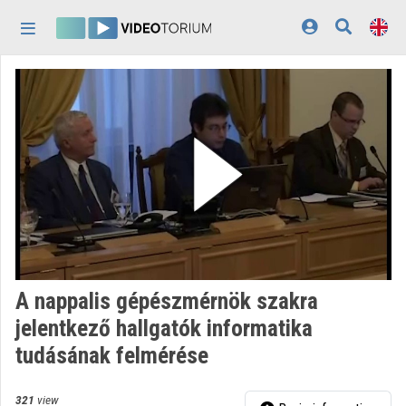
Skip header
Skip menu
Skip content
Home
Log In
Discovery
Categories
Playlists
Organizations
A nappalis gépészmérnök szakra
Contributors
jelentkező hallgatók informatika
tudásának felmérése
Appearance:
light
321
view