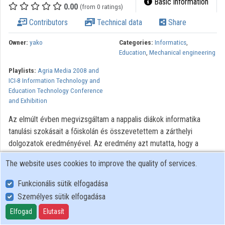
Basic information
0.00
(from 0 ratings)
Contributors
Technical data
Share
Owner:
yako
Categories:
Informatics
,
Education
,
Mechanical engineering
Playlists:
Agria Media 2008 and
ICI-8 Information Technology and
Education Technology Conference
and Exhibition
Az elmúlt évben megvizsgáltam a nappalis diákok informatika
tanulási szokásait a főiskolán és összevetettem a zárthelyi
dolgozatok eredményével. Az eredmény azt mutatta, hogy a
diákok nem tanulnak szinte semmit és az előadások anyagát is a
The website uses cookies to improve the quality of services.
zárthelyi dolgozat napján töltik le nagyon sokan. Ebben a tanévben
a diákokkal kitöltettem egy informatika tesztet, melyben a
Funkcionális sütik elfogadása
kérdések az általánosiskolai és középiskolai tananyag alapján
Személyes sütik elfogadása
vannak összeállítva. Szerettem volna megtudni, hogy a diákok a
Elfogad
Elutasít
Nemzeti alaptarterv informatikával szemben való elvárásaiból mi