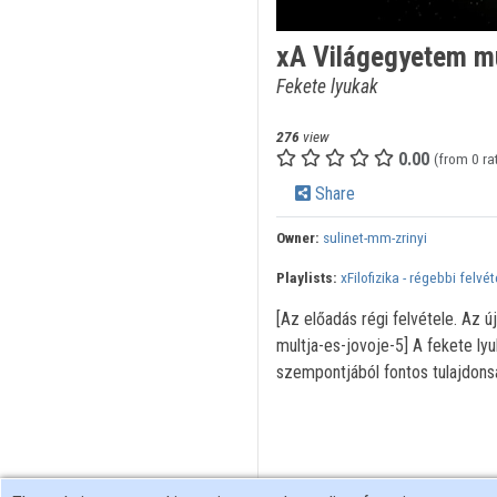
xA Világegyetem múl
Fekete lyukak
276
view
0.00
(from 0 ra
Share
Owner:
sulinet-mm-zrinyi
Playlists:
xFilofizika - régebbi felvé
[Az előadás régi felvétele. Az 
multja-es-jovoje-5] A fekete ly
szempontjából fontos tulajdons