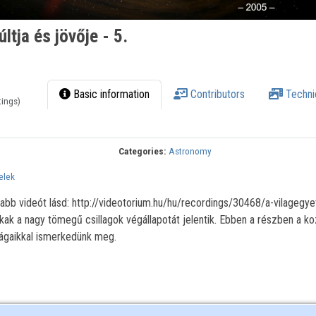
tja és jövője - 5.
Basic information
Contributors
Techni
tings)
Categories:
Astronomy
telek
újabb videót lásd: http://videotorium.hu/hu/recordings/30468/a-vilagegy
ukak a nagy tömegű csillagok végállapotát jelentik. Ebben a részben a k
ágaikkal ismerkedünk meg.