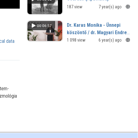
187 view
7 year(s) ago
Dr. Karas Monika - Ünnepi
00:06:57
köszöntő / dr. Magyari Endre
díjátadó
1 098 view
6 year(s) ago
cal data
etem-
ozmológia