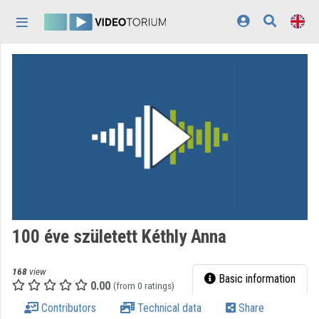
Skip header
Skip menu
Skip content
Home
Log In
Discovery
Categories
Playlists
Organizations
100 éve született Kéthly Anna
Contributors
168
view
Appearance:
light
Basic information
0.00
(from 0 ratings)
Contributors
Technical data
Share