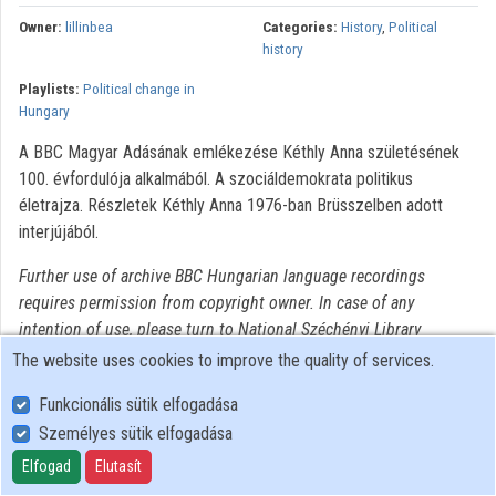
Owner:
lillinbea
Categories:
History
,
Political
history
Playlists:
Political change in
Hungary
A BBC Magyar Adásának emlékezése Kéthly Anna születésének
100. évfordulója alkalmából. A szociáldemokrata politikus
életrajza. Részletek Kéthly Anna 1976-ban Brüsszelben adott
interjújából.
Further use of archive BBC Hungarian language recordings
requires permission from copyright owner. In case of any
intention of use, please turn to National Széchényi Library
Collection of Historical Interviews.
The website uses cookies to improve the quality of services.
Funkcionális sütik elfogadása
Személyes sütik elfogadása
User Policy
Adatkezelési tájékoztató (en)
Elfogad
Elutasít
Cookie Policy