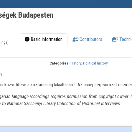
pségek Budapesten
Basic information
Contributors
Techni
tings)
Categories:
History
,
Political history
ry
i közvetítése a köztársaság kikiáltásáról. Az ünnepség-sorozat esemén
garian language recordings requires permission from copyright owner. I
n to National Széchényi Library Collection of Historical Interviews.