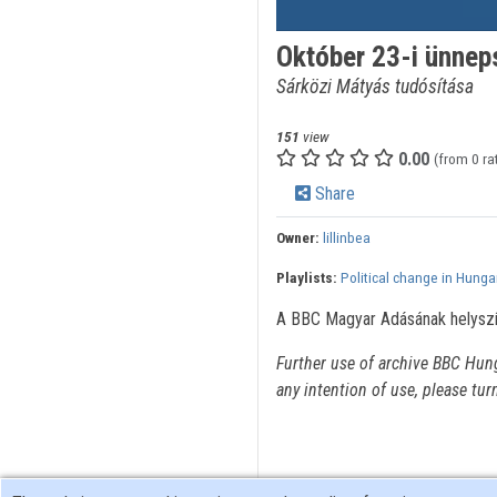
Október 23-i ünne
Sárközi Mátyás tudósítása
151
view
0.00
(from 0 ra
Share
Owner:
lillinbea
Playlists:
Political change in Hunga
A BBC Magyar Adásának helyszín
Further use of archive BBC Hun
any intention of use, please tur