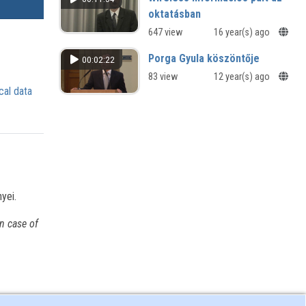
oktatásban
647 view
16 year(s) ago
Porga Gyula köszöntője
00:02:22
83 view
12 year(s) ago
cal data
yei.
n case of