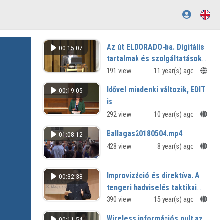
Az út ELDORADO-ba. Digitális
00:15:07
tartalmak és szolgáltatások
továbbélése az új
191 view
11 year(s) ago
rendszerben
Idővel mindenki változik, EDIT
00:19:05
is
292 view
10 year(s) ago
Ballagas20180504.mp4
01:08:12
428 view
8 year(s) ago
Improvizáció és direktíva. A
00:32:38
tengeri hadviselés taktikai
fejlődése az angol-holland
390 view
15 year(s) ago
háborúkban
Wireless információs pult az
00:11:54