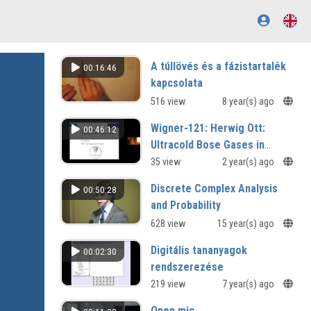
A túllövés és a fázistartalék
00:16:46
kapcsolata
516 view
8 year(s) ago
Wigner-121: Herwig Ott:
00:46:12
Ultracold Bose Gases in
Driven-Dissipative
35 view
2 year(s) ago
Environments
Discrete Complex Analysis
00:50:28
and Probability
628 view
15 year(s) ago
Digitális tananyagok
00:02:30
rendszerezése
Digitális tábla használati bemutatója
219 view
7 year(s) ago
a SMART Notebook szoftver
Open mic