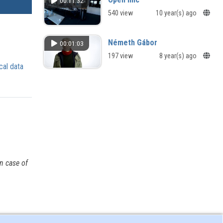
00:11:32
segítségével
540 view
10 year(s) ago
Németh Gábor
00:01:03
197 view
8 year(s) ago
cal data
n case of