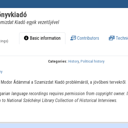
önyvkiadó
mizdat Kiadó egyik vezetőjével
Basic information
Contributors
Techni
tings)
Categories:
History
,
Political history
ry
 Modor Ádámmal a Szamizdat Kiadó problémáiról, a jövőbeni tervekről.
garian language recordings requires permission from copyright owner. I
n to National Széchényi Library Collection of Historical Interviews.