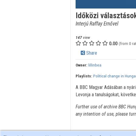
Időközi választáso
Interjú Raffay Ernővel
147
view
0.00
(from 0 ra
Share
Owner:
lillinbea
Playlists:
Political change in Hunga
A BBC Magyar Adásában a nyári 
Levonja a tanulságokat, követke
Further use of archive BBC Hun
any intention of use, please tur