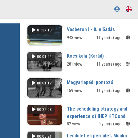
Vasbeton I.- 8. előadás
01:37:10
943 view
11 year(s) ago
Kocsikala (Karád)
00:01:54
281 view
11 year(s) ago
Magyarlapádi pontozó
00:01:12
159 view
11 year(s) ago
The scheduling strategy and
00:22:03
experience of IHEP HTCondor
Cluster
82 view
9 year(s) ago
Lendület és perdület. Munka
00:05:21