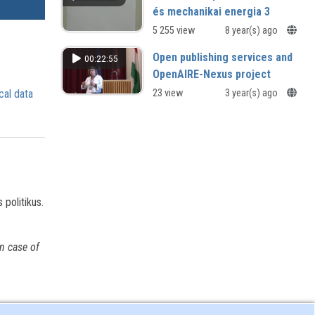
és mechanikai energia 3
5 255 view
8 year(s) ago
Open publishing services and
00:22:55
OpenAIRE-Nexus project
cal data
23 view
3 year(s) ago
politikus.
n case of