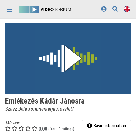
Skip header
Skip menu
Skip content
Home
Log In
Discovery
Categories
Playlists
Organizations
Emlékezés Kádár Jánosra
Contributors
Szász Béla kommentárja /részlet/
Appearance:
light
150
view
Basic information
0.00
(from 0 ratings)