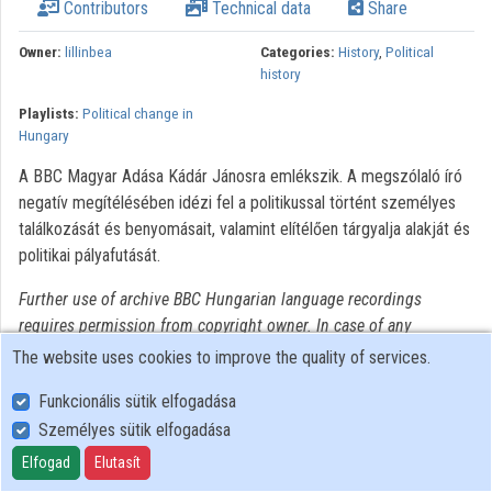
Contributors
Technical data
Share
Owner:
lillinbea
Categories:
History
,
Political
history
Playlists:
Political change in
Hungary
A BBC Magyar Adása Kádár Jánosra emlékszik. A megszólaló író
negatív megítélésében idézi fel a politikussal történt személyes
találkozását és benyomásait, valamint elítélően tárgyalja alakját és
politikai pályafutását.
Further use of archive BBC Hungarian language recordings
requires permission from copyright owner. In case of any
intention of use, please turn to National Széchényi Library
The website uses cookies to improve the quality of services.
Collection of Historical Interviews.
Funkcionális sütik elfogadása
Személyes sütik elfogadása
User Policy
Adatkezelési tájékoztató (en)
Elfogad
Elutasít
Cookie Policy