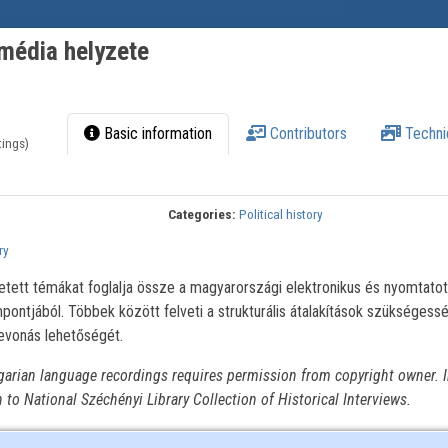
média helyzete
Basic information
Contributors
Techni
tings)
Categories:
Political history
ry
etett témákat foglalja össze a magyarországi elektronikus és nyomtatot
ontjából. Többek között felveti a strukturális átalakítások szükségess
bevonás lehetőségét.
garian language recordings requires permission from copyright owner. I
n to National Széchényi Library Collection of Historical Interviews.