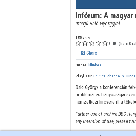
Infórum: A magyar 
Interjú Baló Györggyel
135
view
0.00
(from 0 ra
Share
Owner:
lillinbea
Playlists:
Political change in Hunga
Baló György a konferencián felv
problémái és hiányosságai szemp
nemzetközi hírcsere ill. a tőke
Further use of archive BBC Hun
any intention of use, please tur