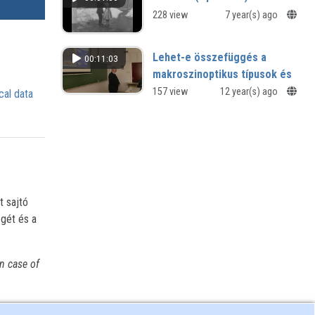
228 view
7 year(s) ago
Lehet-e összefüggés a
00:11:03
makroszinoptikus típusok és
a szombathelyi hallgatók
157 view
12 year(s) ago
cal data
születési ideje között?
XII. Természet-, műszaki és
gazdaságtudományok alkalmazása
nemzetközi konferenciája -
Szombathely
t sajtó
égét és a
n case of