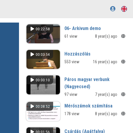
06- Arkivum demo
00:22:58
61 view
8 year(s) ago
Hozzászólás
00:03:54
553 view
16 year(s) ago
Páros magyar verbunk
00:00:10
(Nagyecsed)
97 view
7 year(s) ago
Mérőszámok számítása
00:08:52
178 view
8 year(s) ago
Csárdás (Apátfalva)
00:01:56