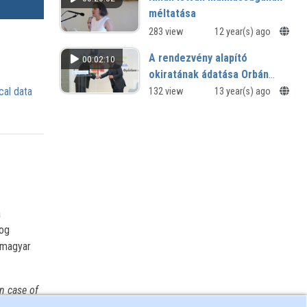
elhelyezkedő értágulata (aneurysma)
méltatása
283 view
12 year(s) ago
A rendezvény alapító
00:02:10
okiratának ádatása Orbán
Viktor miniszterelnöknek
cal data
132 view
13 year(s) ago
a
jog
 magyar
n case of