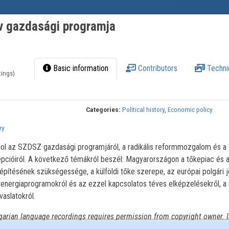
v gazdasági programja
Basic information
Contributors
Techni
tings)
Categories:
Political history
,
Economic policy
ry
ol az SZDSZ gazdasági programjáról, a radikális reformmozgalom és a
cióiról. A következő témákról beszél: Magyarországon a tőkepiac és 
pítésének szükségessége, a külföldi tőke szerepe, az európai polgári 
, energiaprogramokról és az ezzel kapcsolatos téves elképzelésekről, a
vaslatokról.
garian language recordings requires permission from copyright owner. I
n to National Széchényi Library Collection of Historical Interviews.