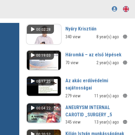
Nyáry Krisztián
00:02:28
340 view
8 year(s) ago
Háromká – az első lépések
00:19:03
70 view
2 year(s) ago
Az akác erdővédelmi
00:17:25
sajátosságai
279 view
11 year(s) ago
ANEURYSM INTERNAL
00:04:22
CAROTID _SURGERY _5
A belső fejverő ér ( carotis interna) és
345 view
13 year(s) ago
a hátsó összekötő artéria (arteria
Kilián István munkásságának
00:20:52
communicans posterior) szögletében