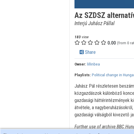
Az SZDSZ alternatí
Interjú Juhász Pállal
183
view
0.00
(from 0 ra
Share
Owner:
lillinbea
Playlists:
Political change in Hunga
Juhász Pál részletesen beszám
közgazdászok különböző koncep
gazdasági háttérintézmények kié
átvétele, a nagyberuházásokról
gazdasági válságból kivezető ja
Further use of archive BBC Hun
any intention of use, please tur