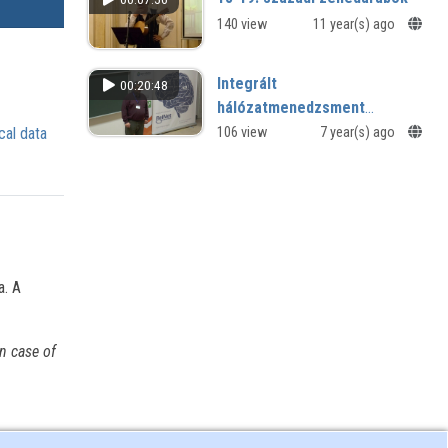
140 view
11 year(s) ago
Integrált
00:20:48
hálózatmenedzsment
rendszer az MTA SZTAKI-ban
cal data
106 view
7 year(s) ago
a. A
n case of