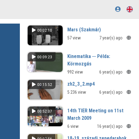
Mars (Szakmár)
00:02:10
57 view
7 year(s) ago
Kinematika -- Példa:
00:09:23
Körmozgás
992 view
6 year(s) ago
zh2_3_2.mp4
00:15:52
5 236 view
6 year(s) ago
14th TIER Meeting on 11st
00:52:07
March 2009
6 view
16 year(s) ago
18-19. századi zenedarabok
00:07:56