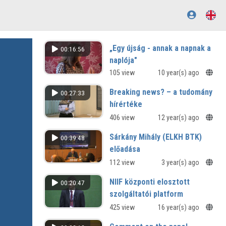
„Egy újság - annak a napnak a
00:16:56
naplója"
Lakatos Éva emlékkonferencia
105 view
10 year(s) ago
Breaking news? – a tudomány
00:27:33
hírértéke
406 view
12 year(s) ago
Sárkány Mihály (ELKH BTK)
00:39:48
előadása
112 view
3 year(s) ago
NIIF központi elosztott
00:20:47
szolgáltatói platform
425 view
16 year(s) ago