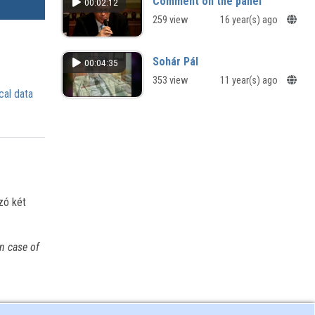
Comment on the panel
00:02:12
259 view
16 year(s) ago
Sohár Pál
00:04:35
353 view
11 year(s) ago
cal data
zó két
n case of