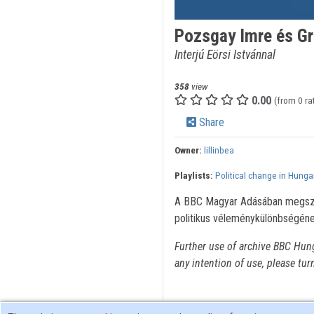
Pozsgay Imre és Gr
Interjú Eörsi Istvánnal
358
view
0.00
(from 0 ra
Share
Owner:
lillinbea
Playlists:
Political change in Hunga
A BBC Magyar Adásában megszóla
politikus véleménykülönbségének 
Further use of archive BBC Hun
any intention of use, please tur