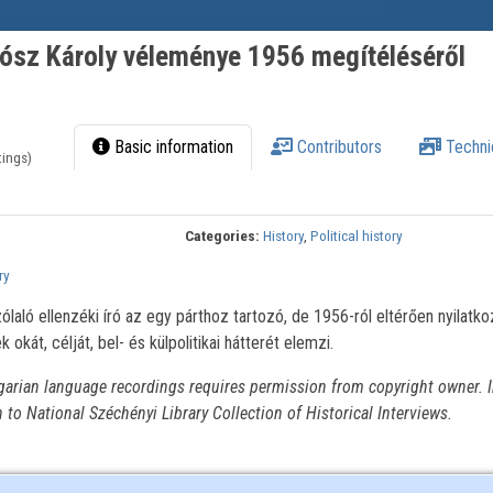
ósz Károly véleménye 1956 megítéléséről
Basic information
Contributors
Techni
tings)
Categories:
History
,
Political history
ry
ló ellenzéki író az egy párthoz tartozó, de 1956-ról eltérően nyilatko
okát, célját, bel- és külpolitikai hátterét elemzi.
garian language recordings requires permission from copyright owner. I
n to National Széchényi Library Collection of Historical Interviews.