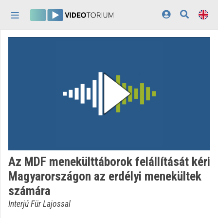
Skip header
Skip menu
Skip content
Home
Log In
Discovery
Categories
Playlists
Organizations
Az MDF menekülttáborok felállítását kéri
Contributors
Magyarországon az erdélyi menekültek
számára
Appearance:
light
Interjú Für Lajossal