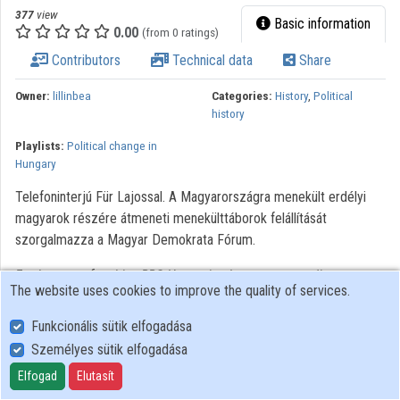
377
view
Basic information
0.00
(from 0 ratings)
Contributors
Technical data
Share
Owner:
lillinbea
Categories:
History
,
Political
history
Playlists:
Political change in
Hungary
Telefoninterjú Für Lajossal. A Magyarországra menekült erdélyi
magyarok részére átmeneti menekülttáborok felállítását
szorgalmazza a Magyar Demokrata Fórum.
Further use of archive BBC Hungarian language recordings
The website uses cookies to improve the quality of services.
requires permission from copyright owner. In case of any
intention of use, please turn to National Széchényi Library
Funkcionális sütik elfogadása
Collection of Historical Interviews.
Személyes sütik elfogadása
Elfogad
Elutasít
User Policy