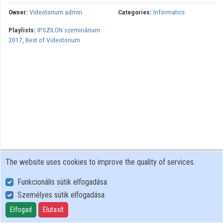
Owner:
Videotorium admin
Categories:
Informatics
Playlists:
IPSZILON szeminárium
2017
,
Best of Videotorium
The website uses cookies to improve the quality of services.
Funkcionális sütik elfogadása
Személyes sütik elfogadása
User Policy
Adatkezelési tájékoztató (en)
Elfogad
Elutasít
Cookie Policy