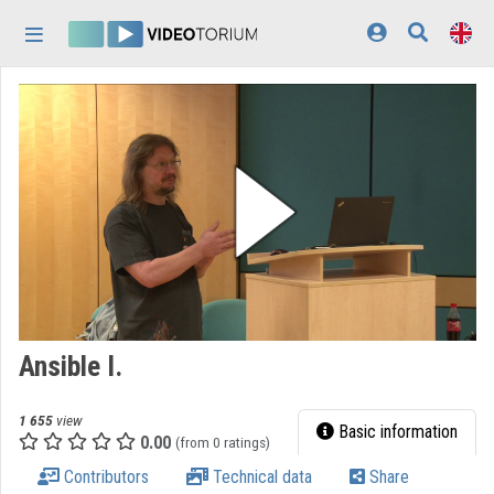
Skip header
Skip menu
Skip content
Home
Log In
Discovery
Categories
Playlists
Organizations
Ansible I.
Contributors
1 655
view
Appearance:
light
Basic information
0.00
(from 0 ratings)
Contributors
Technical data
Share