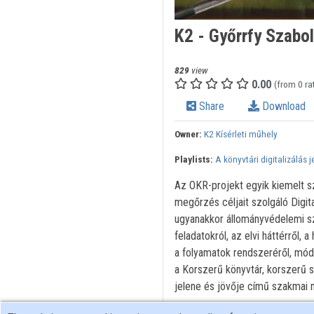
K2 - Győrrfy Szabol
829
view
0.00
(from 0 ra
Share
Download
Owner:
K2 Kísérleti műhely
Playlists:
A könyvtári digitalizálás 
Az OKR-projekt egyik kiemelt sza
megőrzés céljait szolgáló Digit
ugyanakkor állományvédelemi sze
feladatokról, az elvi háttérről, a
a folyamatok rendszeréről, mód
a Korszerű könyvtár, korszerű s
jelene és jövője című szakmai 