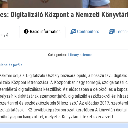
cs: Digitalizáló Központ a Nemzeti Könyvtá
Basic information
Contributors
Techni
tings)
Categories:
Library science
jelene és jövője
kmai célja a Digitalizáló Osztály bázisára épülő, a hosszú távú digitális
alizáló Központ létrehozása. A Központban nagy tömegű, szolgáltatási c
mléletű digitalizálásra készülünk. Az előadásban a célokról és a kapc
 helyszín kialakításának szempontjairól, digitalizáló eszközökről és infrast
szertanról és eszközkészletekről lesz szó." Az előadás 2017. szeptem
zolgáltatások - K2 továbbképzési sorozat keretében A könyvtári digitali
műhelynapon hangzott el, melyet a Könyvtári Intézet szervezett.