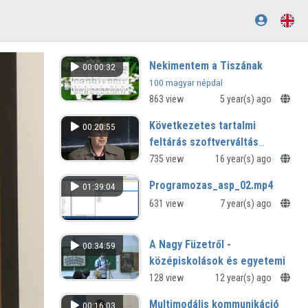
Nekimentem a Tiszának
00:00:32
100 magyar népdal
863 view
5 year(s) ago
Következetes tartalmi
00:20:55
feltárás szoftverváltás
mellett? A KÖZTAURUSZ
735 view
16 year(s) ago
használata a győri Kisfaludy
Programozas_asp_02.mp4
01:39:04
Károly Megyei Könyvtárban
631 view
7 year(s) ago
A Nagy Füzetről -
00:34:59
középiskolások és egyetemi
hallgatók
128 view
12 year(s) ago
Kristóf Ágota konferencia és
Multimodális kommunikáció
00:16:03