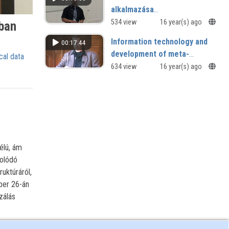
emléktábla-avatás
alkalmazása
projektvezetésben
534 view
16 year(s) ago
rban
Information technology and
00:17:44
development of meta-
cal data
learning environment
634 view
16 year(s) ago
élú, ám
solódó
ruktúráról,
ber 26-án
zálás